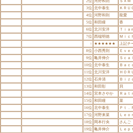
2位
河野和則
ＳＡＭ
3位
北中泰生
ＫＲＵ
4位
河野和則
龍愛
5位
和田瞳
香
6位
北川安洋
Ｔｉａ
7位
西端明徳
Ｍｉｃ
↑
★★★★★★
上記チ
8位
小西秀則
Ｅｖｅ
9位
亀井伸介
Ｓｃａ
10位
北中泰生
Ｂａｃ
11位
北川安洋
ＨＯＲ
12位
石井清
Ｂｉｚ
13位
和田彰
貝
14位
宮本さやか
Ｒａｔ
15位
和田瞳
菜
16位
北中泰生
Ｐｔ．
17位
河野来菜
Ｌｅｏ
18位
岡本行央
さんご
19位
亀井伸介
Ｌｅｐ