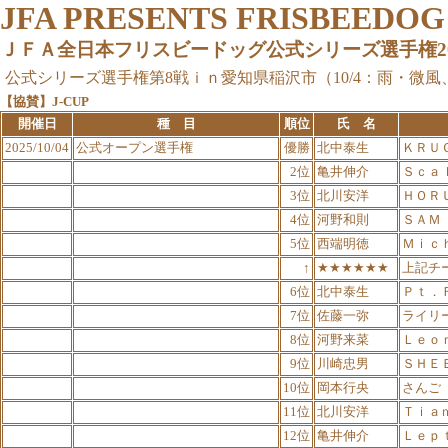
JFA PRESENTS FRISBEEDO
ＪＦＡ全日本フリスビードッグ公式シリーズ選手権2025
公式シリーズ選手権第8戦ｉｎ愛知県稲沢市（10/4：雨・微風、
【協賛】J-CUP
開催日
種 目
順位
氏 名
2025/10/04
公式オープン選手権
優勝
北中泰生
ＫＲＵ
2位
亀井伸介
Ｓｃａ
3位
北川安洋
ＨＯＲ
4位
河野和則
ＳＡＭ
5位
西端明徳
Ｍｉｃ
↑
★★★★★★
上記チ
6位
北中泰生
Ｐｔ．
7位
佐藤一弥
ライリ
8位
河野来菜
Ｌｅｏ
9位
川崎忠男
ＳＨＥ
10位
岡本行央
さんご
11位
北川安洋
Ｔｉａ
12位
亀井伸介
Ｌｅｐ