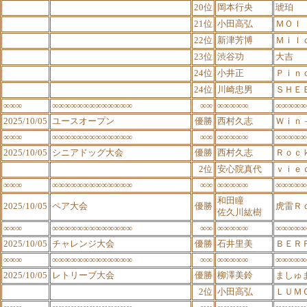
20位
岡本行央
琥珀
21位
小田高弘
ＭＯＩ
22位
新津芳博
Ｍｉｌ
23位
渋谷功
大吉
24位
小井正
Ｐｉｎ
24位
川崎忠男
ＳＨＥ
∞∞∞
∞∞∞∞∞∞∞∞∞∞∞∞∞
∞∞
∞∞∞∞∞
∞∞∞∞∞
2025/10/05
ユースオープン
優勝
西村久志
Ｗｉｎ
∞∞∞
∞∞∞∞∞∞∞∞∞∞∞∞∞
∞∞
∞∞∞∞∞
∞∞∞∞∞
2025/10/05
シニアドッグ大会
優勝
西村久志
Ｒｏｃ
2位
安心院真代
ｖｉｅ
∞∞∞
∞∞∞∞∞∞∞∞∞∞∞∞∞
∞∞
∞∞∞∞∞
∞∞∞∞∞
和田瞳
2025/10/05
ペア大会
優勝
虎雷Ｒ
佐久川紘樹
∞∞∞
∞∞∞∞∞∞∞∞∞∞∞∞∞
∞∞
∞∞∞∞∞
∞∞∞∞∞
2025/10/05
チャレンジ大会
優勝
石井里美
ＢＥＲ
∞∞∞
∞∞∞∞∞∞∞∞∞∞∞∞∞
∞∞
∞∞∞∞∞
∞∞∞∞∞
2025/10/05
レトリーブ大会
優勝
柳澤美鈴
ましゅ
2位
小田高弘
ＬＵＭ