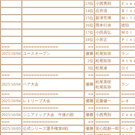
13位
小西秀則
Ｅｖｅ
14位
石井清
Ｂｉｚ
15位
新津芳博
Ｍｉｌ
16位
岡本行央
琥珀
17位
小田高弘
ＭＯＩ
18位
小井正
Ｐｉｎ
∞∞∞
∞∞∞∞∞∞∞∞∞∞∞∞∞
∞∞
∞∞∞∞∞
∞∞∞∞∞
2025/10/04
ユースオープン
優勝
松尾拓弥
ラン
2位
松尾拓弥
Ａｔｈ
3位
松尾凌
ロイ
∞∞∞
∞∞∞∞∞∞∞∞∞∞∞∞∞
∞∞
∞∞∞∞∞
∞∞∞∞∞
松尾美咲
2025/10/04
ペア大会
優勝
ラン
松尾拓弥
∞∞∞
∞∞∞∞∞∞∞∞∞∞∞∞∞
∞∞
∞∞∞∞∞
∞∞∞∞∞
2025/10/04
レトリーブ大会
優勝
近藤健一
レオ
∞∞∞
∞∞∞∞∞∞∞∞∞∞∞∞∞
∞∞
∞∞∞∞∞
∞∞∞∞∞
2025/10/04
シニアドッグ大会 午後の部
優勝
小西秀則
Ｃｏｄ
∞∞∞
∞∞∞∞∞∞∞∞∞∞∞∞∞
∞∞
∞∞∞∞∞
∞∞∞∞∞
2025/10/05
公式シリーズ選手権第8戦
優勝
安心院創一郎
ベック