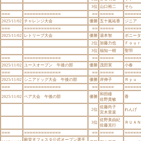
3位
山口裕二
そら
∞∞∞
∞∞∞∞∞∞∞∞∞∞∞∞∞
∞∞
∞∞∞∞∞
∞∞∞∞∞
2025/11/02
チャレンジ大会
優勝
五十嵐祐香
ジニア
∞∞∞
∞∞∞∞∞∞∞∞∞∞∞∞∞
∞∞
∞∞∞∞∞
∞∞∞∞∞
2025/11/02
レトリーブ大会
優勝
湯本智
ボニータ
2位
加藤力也
Ｆｏｕｒ
3位
福知一樹
聖羽
∞∞∞
∞∞∞∞∞∞∞∞∞∞∞∞∞
∞∞
∞∞∞∞∞
∞∞∞∞∞
2025/11/02
ユースオープン 午後の部
優勝
茂田実
小春
∞∞∞
∞∞∞∞∞∞∞∞∞∞∞∞∞
∞∞
∞∞∞∞∞
∞∞∞∞∞
2025/11/02
シニアドッグ大会 午後の部
優勝
岸伸子
Ｒｙｕ
∞∞∞
∞∞∞∞∞∞∞∞∞∞∞∞∞
∞∞
∞∞∞∞∞
∞∞∞∞∞
和田瞳
2025/11/02
ペア大会 午後の部
優勝
香
佐野貴敏
佐藤尚子
2位
れんげ
宮木里菜
佐野美由紀
3位
ＲＵＡＮ
佐藤克行
∞∞∞
∞∞∞∞∞∞∞∞∞∞∞∞∞
∞∞
∞∞∞∞∞
∞∞∞∞∞
殿堂犬フェスタ公式オープン選手