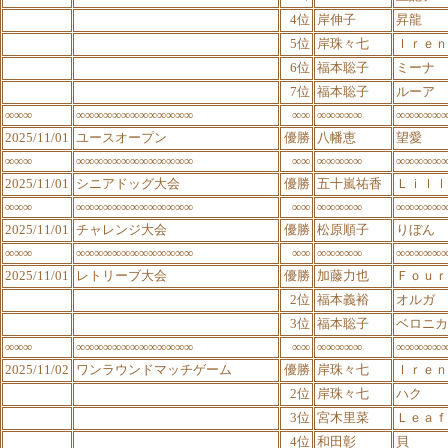
4位
岸伸子
昇龍
5位
岸珠々七
Ｉｒｅｎ
6位
福本聡子
ミーナ
7位
福本聡子
ルーア
∞∞∞
∞∞∞∞∞∞∞∞∞∞∞∞∞
∞∞
∞∞∞∞∞
∞∞∞∞∞
2025/11/01
ユースオープン
優勝
八幡恵
望愛
∞∞∞
∞∞∞∞∞∞∞∞∞∞∞∞∞
∞∞
∞∞∞∞∞
∞∞∞∞∞
2025/11/01
シニアドッグ大会
優勝
五十嵐祐香
Ｌｉｌｌ
∞∞∞
∞∞∞∞∞∞∞∞∞∞∞∞∞
∞∞
∞∞∞∞∞
∞∞∞∞∞
2025/11/01
チャレンジ大会
優勝
松原順子
りぼん
∞∞∞
∞∞∞∞∞∞∞∞∞∞∞∞∞
∞∞
∞∞∞∞∞
∞∞∞∞∞
2025/11/01
レトリーブ大会
優勝
加藤力也
Ｆｏｕｒ
2位
福本義裕
オルガ
3位
福本聡子
ベロニカ
∞∞∞
∞∞∞∞∞∞∞∞∞∞∞∞∞
∞∞
∞∞∞∞∞
∞∞∞∞∞
2025/11/02
ワンラウンドマッチゲーム
優勝
岸珠々七
Ｉｒｅｎ
2位
岸珠々七
ハク
3位
宮木里菜
Ｌｅａｆ
4位
和田彰
貝