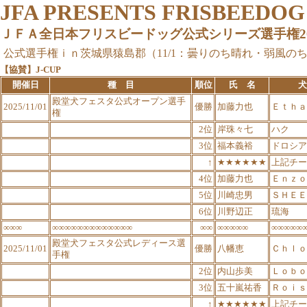
JFA PRESENTS FRISBEEDO
ＪＦＡ全日本フリスビードッグ公式シリーズ選手権2025
公式選手権ｉｎ茨城県猿島郡（11/1：曇りのち晴れ・弱風のち微
【協賛】J-CUP
開催日
種 目
順位
氏 名
犬
殿堂犬フェスタ公式オープン選手
2025/11/01
優勝
加藤力也
Ｅｔｈａ
権
2位
岸珠々七
ハク
3位
福本義裕
ドロシア
↑
★★★★★★
上記チー
4位
加藤力也
Ｅｎｚｏ
5位
川崎忠男
ＳＨＥＥ
6位
川野辺正
琉海
∞∞∞
∞∞∞∞∞∞∞∞∞∞∞∞∞
∞∞
∞∞∞∞∞
∞∞∞∞∞
殿堂犬フェスタ公式レディース選
2025/11/01
優勝
八幡恵
Ｃｈｌｏ
手権
2位
内山歩美
Ｌｏｂｏ
3位
五十嵐祐香
Ｒｏｉｓ
↑
★★★★★★
上記チー