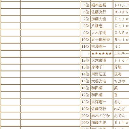
5位
福本義裕
ドロシア
6位
佐藤克行
ＲＵＡＮ
7位
加藤力也
Ｅｎｚｏ
8位
八幡恵
Ｃｈｌｏ
9位
大木栄明
ＧＡＥＡ
10位
五十嵐祐香
Ｒｏｉｓ
11位
吉澤憲一
りく
↑
★★★★★★
上記チー
12位
大木栄明
Ｆｉｏｒ
13位
岸伸子
昇龍
14位
川野辺正
琉海
15位
大谷光浩
ちはや
16位
和田瞳
菜
17位
和田瞳
香
18位
吉澤憲一
るな
19位
佐藤克行
れんげ
20位
高木のどか
おでん
20位
加藤力也
Ｅｔｈａ