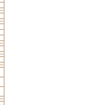
∞∞
∞∞
∞∞
∞∞
∞∞
∞∞