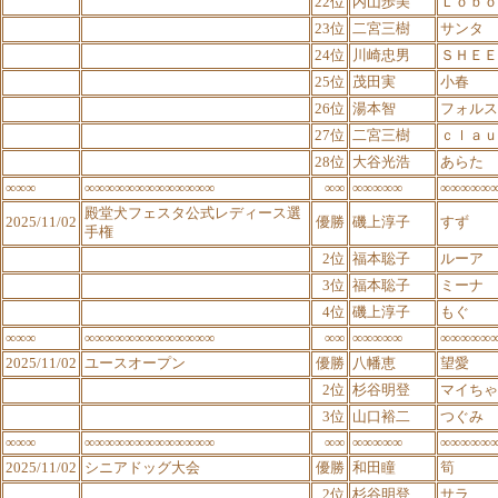
22位
内山歩美
Ｌｏｂｏ
23位
二宮三樹
サンタ
24位
川崎忠男
ＳＨＥＥ
25位
茂田実
小春
26位
湯本智
フォルス
27位
二宮三樹
ｃｌａｕ
28位
大谷光浩
あらた
∞∞∞
∞∞∞∞∞∞∞∞∞∞∞∞∞
∞∞
∞∞∞∞∞
∞∞∞∞∞
殿堂犬フェスタ公式レディース選
2025/11/02
優勝
磯上淳子
すず
手権
2位
福本聡子
ルーア
3位
福本聡子
ミーナ
4位
磯上淳子
もぐ
∞∞∞
∞∞∞∞∞∞∞∞∞∞∞∞∞
∞∞
∞∞∞∞∞
∞∞∞∞∞
2025/11/02
ユースオープン
優勝
八幡恵
望愛
2位
杉谷明登
マイちゃ
3位
山口裕二
つぐみ
∞∞∞
∞∞∞∞∞∞∞∞∞∞∞∞∞
∞∞
∞∞∞∞∞
∞∞∞∞∞
2025/11/02
シニアドッグ大会
優勝
和田瞳
筍
2位
杉谷明登
サラ