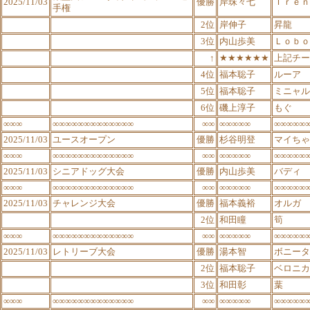
2025/11/03
優勝
岸珠々七
Ｉｒｅｎ
手権
2位
岸伸子
昇龍
3位
内山歩美
Ｌｏｂｏ
↑
★★★★★★
上記チー
4位
福本聡子
ルーア
5位
福本聡子
ミニャル
6位
磯上淳子
もぐ
∞∞∞
∞∞∞∞∞∞∞∞∞∞∞∞∞
∞∞
∞∞∞∞∞
∞∞∞∞∞
2025/11/03
ユースオープン
優勝
杉谷明登
マイちゃ
∞∞∞
∞∞∞∞∞∞∞∞∞∞∞∞∞
∞∞
∞∞∞∞∞
∞∞∞∞∞
2025/11/03
シニアドッグ大会
優勝
内山歩美
バディ
∞∞∞
∞∞∞∞∞∞∞∞∞∞∞∞∞
∞∞
∞∞∞∞∞
∞∞∞∞∞
2025/11/03
チャレンジ大会
優勝
福本義裕
オルガ
2位
和田瞳
筍
∞∞∞
∞∞∞∞∞∞∞∞∞∞∞∞∞
∞∞
∞∞∞∞∞
∞∞∞∞∞
2025/11/03
レトリーブ大会
優勝
湯本智
ボニータ
2位
福本聡子
ベロニカ
3位
和田彰
葉
∞∞∞
∞∞∞∞∞∞∞∞∞∞∞∞∞
∞∞
∞∞∞∞∞
∞∞∞∞∞