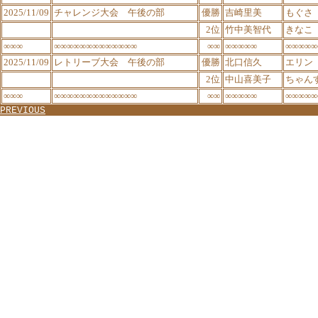
2025/11/09
チャレンジ大会 午後の部
優勝
吉崎里美
もぐさ
2位
竹中美智代
きなこ
∞∞∞
∞∞∞∞∞∞∞∞∞∞∞∞∞
∞∞
∞∞∞∞∞
∞∞∞∞∞
2025/11/09
レトリーブ大会 午後の部
優勝
北口信久
エリン
2位
中山喜美子
ちゃん
∞∞∞
∞∞∞∞∞∞∞∞∞∞∞∞∞
∞∞
∞∞∞∞∞
∞∞∞∞∞
PREVIOUS