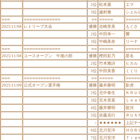
2位
松本翼
エマ
3位
越村雅
シェル
∞∞∞
∞∞∞∞∞∞∞∞∞∞∞∞∞
∞∞
∞∞∞∞∞
∞∞∞∞∞
2025/11/08
レトリーブ大会
優勝
吉崎里美
もぐさ
2位
中田幸一
響
3位
中嶋美奈
リーナ
∞∞∞
∞∞∞∞∞∞∞∞∞∞∞∞∞
∞∞
∞∞∞∞∞
∞∞∞∞∞
2025/11/08
ユースオープン 午後の部
優勝
樫田彩乃
星名
2位
竹本雅詩
ヒカル
3位
中田美香
くくり
∞∞∞
∞∞∞∞∞∞∞∞∞∞∞∞∞
∞∞
∞∞∞∞∞
∞∞∞∞∞
2025/11/09
公式オープン選手権
優勝
藤井勝明
影虎
2位
北中泰生
ＫＲＵ
3位
宮木里菜
Ｌｅａ
4位
藤井勝明
龍河
5位
佐藤克行
ＲＵＡ
↑
★★★★★★
上記チ
6位
北川安洋
ＨＯＲ
7位
北川安洋
Ｔｉａ