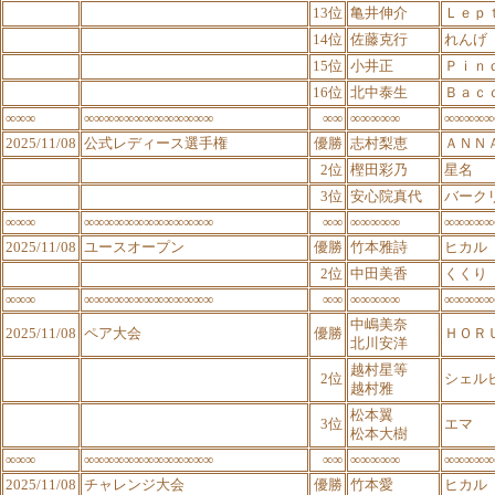
13位
亀井伸介
Ｌｅｐ
14位
佐藤克行
れんげ
15位
小井正
Ｐｉｎ
16位
北中泰生
Ｂａｃ
∞∞∞
∞∞∞∞∞∞∞∞∞∞∞∞∞
∞∞
∞∞∞∞∞
∞∞∞∞∞
2025/11/08
公式レディース選手権
優勝
志村梨恵
ＡＮＮ
2位
樫田彩乃
星名
3位
安心院真代
バーク
∞∞∞
∞∞∞∞∞∞∞∞∞∞∞∞∞
∞∞
∞∞∞∞∞
∞∞∞∞∞
2025/11/08
ユースオープン
優勝
竹本雅詩
ヒカル
2位
中田美香
くくり
∞∞∞
∞∞∞∞∞∞∞∞∞∞∞∞∞
∞∞
∞∞∞∞∞
∞∞∞∞∞
中嶋美奈
2025/11/08
ペア大会
優勝
ＨＯＲ
北川安洋
越村星等
2位
シェル
越村雅
松本翼
3位
エマ
松本大樹
∞∞∞
∞∞∞∞∞∞∞∞∞∞∞∞∞
∞∞
∞∞∞∞∞
∞∞∞∞∞
2025/11/08
チャレンジ大会
優勝
竹本愛
ヒカル