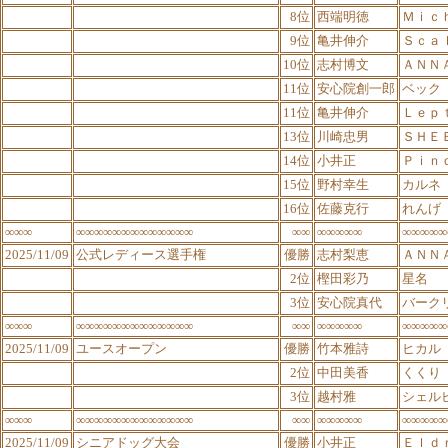
8位
西端明徳
Ｍｉｃ
9位
亀井伸介
Ｓｃａ
10位
志村博文
ＡＮＮ
11位
安心院創一郎
ベック
11位
亀井伸介
Ｌｅｐ
13位
川崎忠男
ＳＨＥ
14位
小井正
Ｐｉｎ
15位
野村幸生
カルネ
16位
佐藤克行
れんげ
∞∞∞
∞∞∞∞∞∞∞∞∞∞∞∞∞
∞∞
∞∞∞∞∞
∞∞∞∞∞
2025/11/09
公式レディース選手権
優勝
志村梨恵
ＡＮＮ
2位
樫田彩乃
星名
3位
安心院真代
バーク
∞∞∞
∞∞∞∞∞∞∞∞∞∞∞∞∞
∞∞
∞∞∞∞∞
∞∞∞∞∞
2025/11/09
ユースオープン
優勝
竹本雅詩
ヒカル
2位
中田美香
くくり
3位
越村雅
シェル
∞∞∞
∞∞∞∞∞∞∞∞∞∞∞∞∞
∞∞
∞∞∞∞∞
∞∞∞∞∞
2025/11/09
シニアドッグ大会
優勝
小井正
Ｅｌｄ