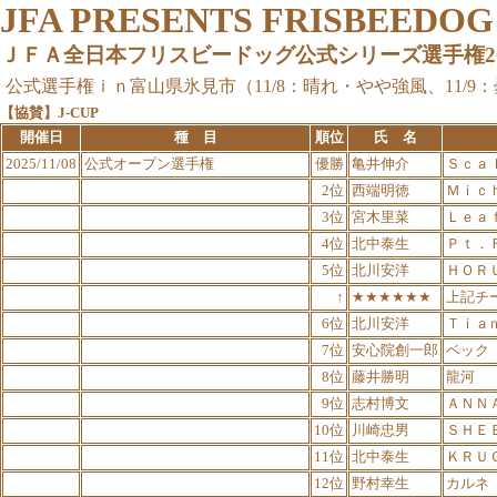
JFA PRESENTS FRISBEEDO
ＪＦＡ全日本フリスビードッグ公式シリーズ選手権2025
公式選手権ｉｎ富山県氷見市（11/8：晴れ・やや強風、11/9
【協賛】J-CUP
開催日
種 目
順位
氏 名
2025/11/08
公式オープン選手権
優勝
亀井伸介
Ｓｃａ
2位
西端明徳
Ｍｉｃ
3位
宮木里菜
Ｌｅａ
4位
北中泰生
Ｐｔ．
5位
北川安洋
ＨＯＲ
↑
★★★★★★
上記チ
6位
北川安洋
Ｔｉａ
7位
安心院創一郎
ベック
8位
藤井勝明
龍河
9位
志村博文
ＡＮＮ
10位
川崎忠男
ＳＨＥ
11位
北中泰生
ＫＲＵ
12位
野村幸生
カルネ