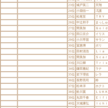
23位
城戸英二
天翔
24位
小淵信一
弌護
25位
松尾至
ＴＲＹ
26位
中辻邦子
まっしゅ
27位
間美加
Ｇｏｌｄ
27位
田口京介
イリス
29位
小川早苗
サラン
30位
冨惠博
ポリ
31位
田村清浩
Ｌｉａ
32位
間美加
Ｓｃａｒ
33位
川口輝
Ｔｒｉｘ
34位
鎌田雅紀
ラナ
35位
岩下理佐
レラ
36位
長野亮司
粋
37位
松本洋
ホクト
38位
舩川翼
ＬＵＫＫ
39位
丸田千春
Ｅｌｆｉ
40位
大城康弘
Ｉｃｈｉ