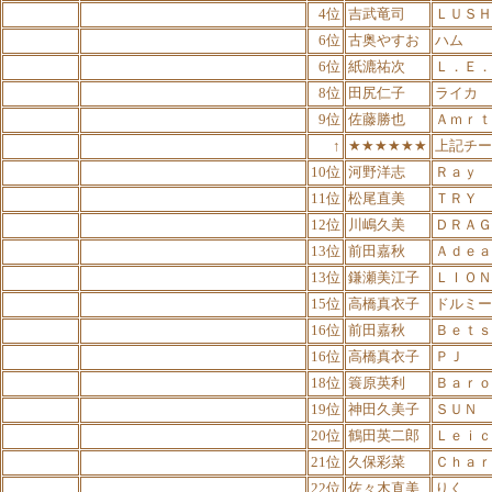
4位
吉武竜司
ＬＵＳＨ
6位
古奥やすお
ハム
6位
紙漉祐次
Ｌ．Ｅ．
8位
田尻仁子
ライカ
9位
佐藤勝也
Ａｍｒｔ
↑
★★★★★★
上記チー
10位
河野洋志
Ｒａｙ
11位
松尾直美
ＴＲＹ
12位
川嶋久美
ＤＲＡＧ
13位
前田嘉秋
Ａｄｅａ
13位
鎌瀬美江子
ＬＩＯＮ
15位
高橋真衣子
ドルミー
16位
前田嘉秋
Ｂｅｔｓ
16位
高橋真衣子
ＰＪ
18位
簑原英利
Ｂａｒｏ
19位
神田久美子
ＳＵＮ
20位
鶴田英二郎
Ｌｅｉｃ
21位
久保彩菜
Ｃｈａｒ
22位
佐々木直美
りく