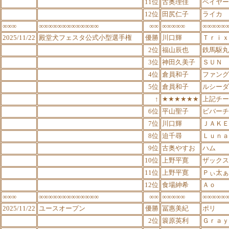
11位
古奥理佳
ベイヤー
12位
田尻仁子
ライカ
∞∞∞
∞∞∞∞∞∞∞∞∞∞∞∞∞
∞∞
∞∞∞∞∞
∞∞∞∞∞
2025/11/22
殿堂犬フェスタ公式小型選手権
優勝
川口輝
Ｔｒｉｘ
2位
福山辰也
鉄馬駆丸
3位
神田久美子
ＳＵＮ
4位
倉員和子
ファング
5位
倉員和子
ルシーダ
↑
★★★★★★
上記チー
6位
平山聖子
ビバーチ
7位
川口輝
ＪＡＫＥ
8位
迫千尋
Ｌｕｎａ
9位
古奥やすお
ハム
10位
上野平寛
ザックス
11位
上野平寛
Ｐぃ太ぁ
12位
食場紳希
Ａｏ
∞∞∞
∞∞∞∞∞∞∞∞∞∞∞∞∞
∞∞
∞∞∞∞∞
∞∞∞∞∞
2025/11/22
ユースオープン
優勝
冨惠美紀
ポリ
2位
簑原英利
Ｇｒａｙ