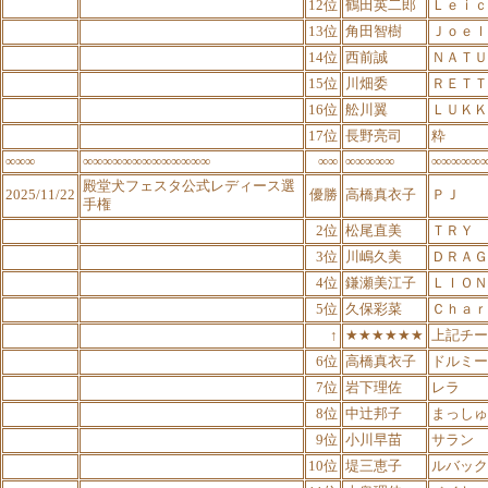
12位
鶴田英二郎
Ｌｅｉｃ
13位
角田智樹
Ｊｏｅｌ
14位
西前誠
ＮＡＴＵ
15位
川畑委
ＲＥＴＴ
16位
舩川翼
ＬＵＫＫ
17位
長野亮司
粋
∞∞∞
∞∞∞∞∞∞∞∞∞∞∞∞∞
∞∞
∞∞∞∞∞
∞∞∞∞∞
殿堂犬フェスタ公式レディース選
2025/11/22
優勝
高橋真衣子
ＰＪ
手権
2位
松尾直美
ＴＲＹ
3位
川嶋久美
ＤＲＡＧ
4位
鎌瀬美江子
ＬＩＯＮ
5位
久保彩菜
Ｃｈａｒ
↑
★★★★★★
上記チー
6位
高橋真衣子
ドルミー
7位
岩下理佐
レラ
8位
中辻邦子
まっしゅ
9位
小川早苗
サラン
10位
堤三恵子
ルバック