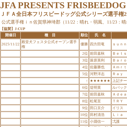
JFA PRESENTS FRISBEEDO
ＪＦＡ全日本フリスビードッグ公式シリーズ選手権2025
公式選手権ｉｎ佐賀県神埼郡（11/22：晴れ・弱風、11/23：晴
【協賛】J-CUP
開催日
種 目
順位
氏 名
殿堂犬フェスタ公式オープン選手
2025/11/22
優勝
四方田竜
ｓｕｎｎ
権
2位
前田嘉秋
Ｂｅｔｓ
3位
簑原英利
Ｂａｒｏ
4位
佐藤勝也
Ａｍｒｔ
5位
河野洋志
Ｒａｙ
↑
★★★★★★
上記チー
6位
堤明英
ルバック
7位
前田嘉秋
Ａｄｅａ
8位
松尾至
ＴＲＹ
9位
田口京介
イリス
10位
田村清浩
Ｌｉａ
11位
小淵信一
弌護