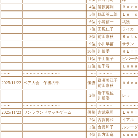
4位
簑原英利
Ｂａｒｏ
5位
鶴田英二郎
Ｌｅｉｃ
6位
小淵信一
弌護
7位
田尻仁子
ライカ
8位
前田嘉秋
Ｂｅｔｓ
9位
小川早苗
サラン
10位
川畑委
ＲＥＴＴ
11位
平山聖子
ビバーチ
12位
迫千尋
Ｌｕｎａ
∞∞∞
∞∞∞∞∞∞∞∞∞∞∞∞∞
∞∞
∞∞∞∞∞
∞∞∞∞∞
鎌瀬美江子
2025/11/22
ペア大会 午後の部
優勝
Ａｄｅａ
前田嘉秋
岩下理佐
2位
レラ
川畑委
∞∞∞
∞∞∞∞∞∞∞∞∞∞∞∞∞
∞∞
∞∞∞∞∞
∞∞∞∞∞
2025/11/23
ワンラウンドマッチゲーム
優勝
吉武竜司
ＬＡＶＩ
2位
古賀博和
イアル
3位
倉員和子
ルシーダ
4位
四方田竜
ｓｕｎｎ