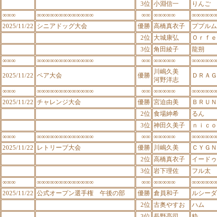
3位
小淵信一
りんご
∞∞∞
∞∞∞∞∞∞∞∞∞∞∞∞∞
∞∞
∞∞∞∞∞
∞∞∞∞∞
2025/11/22
シニアドッグ大会
優勝
高橋真衣子
ププルム
2位
大城康弘
Ｏｒｆｅ
3位
角田綾子
龍朔
∞∞∞
∞∞∞∞∞∞∞∞∞∞∞∞∞
∞∞
∞∞∞∞∞
∞∞∞∞∞
川嶋久美
2025/11/22
ペア大会
優勝
ＤＲＡＧ
河野洋志
∞∞∞
∞∞∞∞∞∞∞∞∞∞∞∞∞
∞∞
∞∞∞∞∞
∞∞∞∞∞
2025/11/22
チャレンジ大会
優勝
宮迫由美
ＢＲＵＮ
2位
食場紳希
るん
3位
神田久美子
ｎｉｃｏ
∞∞∞
∞∞∞∞∞∞∞∞∞∞∞∞∞
∞∞
∞∞∞∞∞
∞∞∞∞∞
2025/11/22
レトリーブ大会
優勝
川嶋久美
ＣＹＧＮ
2位
高橋真衣子
イードゥ
3位
岩下理佐
フル太
∞∞∞
∞∞∞∞∞∞∞∞∞∞∞∞∞
∞∞
∞∞∞∞∞
∞∞∞∞∞
2025/11/22
公式オープン選手権 午後の部
優勝
倉員和子
ルシーダ
2位
古奥やすお
ハム
3位
長野亮司
粋