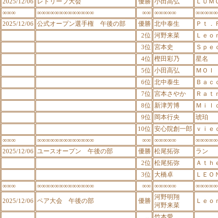
2025/12/06
レトリーブ大会
優勝
小田高弘
ＬＵＭ
∞∞∞
∞∞∞∞∞∞∞∞∞∞∞∞∞
∞∞
∞∞∞∞∞
∞∞∞∞∞
2025/12/06
公式オープン選手権 午後の部
優勝
北中泰生
Ｐｔ．
2位
河野来菜
Ｌｅｏ
3位
宮本史
Ｓｐｅ
4位
樫田彩乃
星名
5位
小田高弘
ＭＯＩ
6位
北中泰生
Ｂａｃ
7位
宮本さやか
Ｒａｔ
8位
新津芳博
Ｍｉｌ
9位
岡本行央
琥珀
10位
安心院創一郎
ｖｉｅ
∞∞∞
∞∞∞∞∞∞∞∞∞∞∞∞∞
∞∞
∞∞∞∞∞
∞∞∞∞∞
2025/12/06
ユースオープン 午後の部
優勝
松尾拓弥
ラン
2位
松尾拓弥
Ａｔｈ
3位
大橋卓
ＬＥＯ
∞∞∞
∞∞∞∞∞∞∞∞∞∞∞∞∞
∞∞
∞∞∞∞∞
∞∞∞∞∞
河野明翔
2025/12/06
ペア大会 午後の部
優勝
Ｌｅｏ
河野来菜
竹本愛