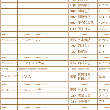
17位
福島則行
Ｒｅｍ
18位
川崎忠男
ＳＨＥ
19位
新津芳博
Ｍｉｌ
20位
安心院真代
バーク
21位
岡本行央
さんご
∞∞∞
∞∞∞∞∞∞∞∞∞∞∞∞∞
∞∞
∞∞∞∞∞
∞∞∞∞∞
2025/12/07
ユースオープン
優勝
竹本雅詩
ヒカル
2位
西村久志
Ｗｉｎ
3位
松尾凌
ロイ
∞∞∞
∞∞∞∞∞∞∞∞∞∞∞∞∞
∞∞
∞∞∞∞∞
∞∞∞∞∞
2025/12/07
シニアドッグ大会
優勝
西村久志
Ｒｏｃ
∞∞∞
∞∞∞∞∞∞∞∞∞∞∞∞∞
∞∞
∞∞∞∞∞
∞∞∞∞∞
樫田彩乃
2025/12/07
ペア大会
優勝
星名
樫田遥月
∞∞∞
∞∞∞∞∞∞∞∞∞∞∞∞∞
∞∞
∞∞∞∞∞
∞∞∞∞∞
2025/12/07
チャレンジ大会
優勝
竹本愛
ヒカル
2位
高畠大貴
ＡＲＵ
3位
中嶋美奈
アナ
∞∞∞
∞∞∞∞∞∞∞∞∞∞∞∞∞
∞∞
∞∞∞∞∞
∞∞∞∞∞