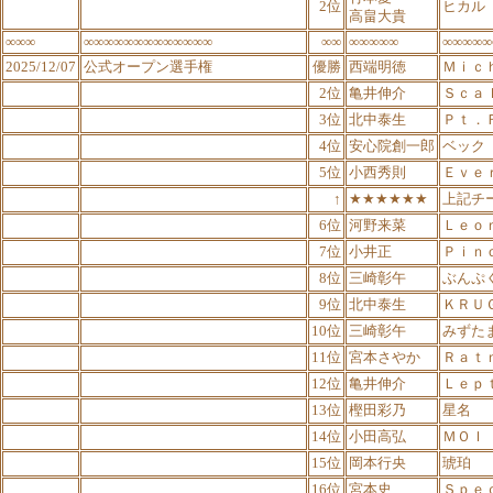
2位
ヒカル
高畠大貴
∞∞∞
∞∞∞∞∞∞∞∞∞∞∞∞∞
∞∞
∞∞∞∞∞
∞∞∞∞∞
2025/12/07
公式オープン選手権
優勝
西端明徳
Ｍｉｃ
2位
亀井伸介
Ｓｃａ
3位
北中泰生
Ｐｔ．
4位
安心院創一郎
ベック
5位
小西秀則
Ｅｖｅ
↑
★★★★★★
上記チ
6位
河野来菜
Ｌｅｏ
7位
小井正
Ｐｉｎ
8位
三崎彰午
ぶんぷ
9位
北中泰生
ＫＲＵ
10位
三崎彰午
みずた
11位
宮本さやか
Ｒａｔ
12位
亀井伸介
Ｌｅｐ
13位
樫田彩乃
星名
14位
小田高弘
ＭＯＩ
15位
岡本行央
琥珀
16位
宮本史
Ｓｐｅ