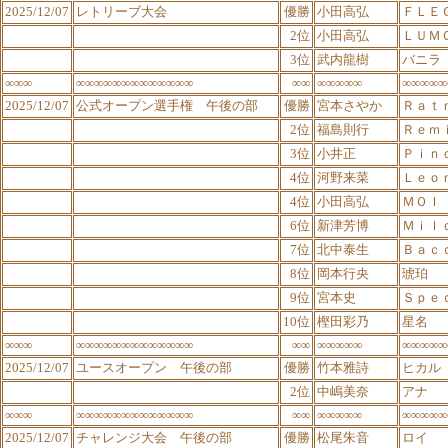
2025/12/07
レトリーブ大会
優勝
小田高弘
ＦＬＥ
2位
小田高弘
ＬＵＭ
3位
武内龍樹
バニラ
∞∞∞
∞∞∞∞∞∞∞∞∞∞∞∞∞
∞∞
∞∞∞∞∞
∞∞∞∞∞
2025/12/07
公式オープン選手権 午後の部
優勝
宮本さやか
Ｒａｔ
2位
福島則行
Ｒｅｍ
3位
小井正
Ｐｉｎ
4位
河野来菜
Ｌｅｏ
4位
小田高弘
ＭＯＩ
6位
新津芳博
Ｍｉｌ
7位
北中泰生
Ｂａｃ
8位
岡本行央
琥珀
9位
宮本史
Ｓｐｅ
10位
樫田彩乃
星名
∞∞∞
∞∞∞∞∞∞∞∞∞∞∞∞∞
∞∞
∞∞∞∞∞
∞∞∞∞∞
2025/12/07
ユースオープン 午後の部
優勝
竹本雅詩
ヒカル
2位
中嶋美奈
アナ
∞∞∞
∞∞∞∞∞∞∞∞∞∞∞∞∞
∞∞
∞∞∞∞∞
∞∞∞∞∞
2025/12/07
チャレンジ大会 午後の部
優勝
松尾朱音
ロイ