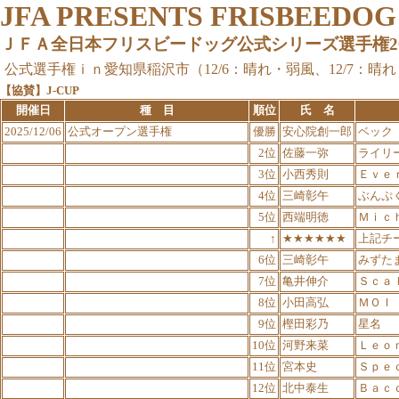
JFA PRESENTS FRISBEEDO
ＪＦＡ全日本フリスビードッグ公式シリーズ選手権2025
公式選手権ｉｎ愛知県稲沢市（12/6：晴れ・弱風、12/7：晴
【協賛】J-CUP
開催日
種 目
順位
氏 名
2025/12/06
公式オープン選手権
優勝
安心院創一郎
ベック
2位
佐藤一弥
ライリ
3位
小西秀則
Ｅｖｅ
4位
三崎彰午
ぶんぷ
5位
西端明徳
Ｍｉｃ
↑
★★★★★★
上記チ
6位
三崎彰午
みずた
7位
亀井伸介
Ｓｃａ
8位
小田高弘
ＭＯＩ
9位
樫田彩乃
星名
10位
河野来菜
Ｌｅｏ
11位
宮本史
Ｓｐｅ
12位
北中泰生
Ｂａｃ