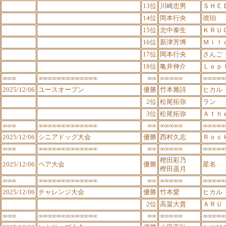
13位
川崎忠男
ＳＨＥ
14位
岡本行央
琥珀
15位
北中泰生
ＫＲＵ
16位
新津芳博
Ｍｉｌ
17位
岡本行央
さんご
18位
亀井伸介
Ｌｅｐ
∞∞∞
∞∞∞∞∞∞∞∞∞∞∞∞∞
∞∞
∞∞∞∞∞
∞∞∞∞∞
2025/12/06
ユースオープン
優勝
竹本雅詩
ヒカル
2位
松尾拓弥
ラン
3位
松尾拓弥
Ａｔｈ
∞∞∞
∞∞∞∞∞∞∞∞∞∞∞∞∞
∞∞
∞∞∞∞∞
∞∞∞∞∞
2025/12/06
シニアドッグ大会
優勝
西村久志
Ｒｏｃ
∞∞∞
∞∞∞∞∞∞∞∞∞∞∞∞∞
∞∞
∞∞∞∞∞
∞∞∞∞∞
樫田彩乃
2025/12/06
ペア大会
優勝
星名
樫田遥月
∞∞∞
∞∞∞∞∞∞∞∞∞∞∞∞∞
∞∞
∞∞∞∞∞
∞∞∞∞∞
2025/12/06
チャレンジ大会
優勝
竹本愛
ヒカル
2位
高畠大貴
ＡＲＵ
∞∞∞
∞∞∞∞∞∞∞∞∞∞∞∞∞
∞∞
∞∞∞∞∞
∞∞∞∞∞