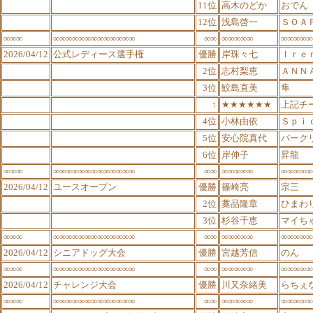
11位
高木のどか
おでん
12位
浅島啓一
ＳＯＡ
∞∞∞
∞∞∞∞∞∞∞∞∞∞∞∞∞
∞∞
∞∞∞∞∞
∞∞∞∞∞
2026/04/12
公式レディース選手権
優勝
岸珠々七
Ｉｒｅ
2位
志村梨恵
ＡＮＮ
3位
鮫島直美
隼
↑
★★★★★★
上記チ
4位
小林由依
Ｓｐｉ
5位
安心院真代
バーク
6位
岸伸子
昇龍
∞∞∞
∞∞∞∞∞∞∞∞∞∞∞∞∞
∞∞
∞∞∞∞∞
∞∞∞∞∞
2026/04/12
ユースオープン
優勝
篠崎亮
宗三
2位
藁品隆章
ひまわ
3位
杉谷千恵
マイち
∞∞∞
∞∞∞∞∞∞∞∞∞∞∞∞∞
∞∞
∞∞∞∞∞
∞∞∞∞∞
2026/04/12
シニアドッグ大会
優勝
宮越芳信
のん
∞∞∞
∞∞∞∞∞∞∞∞∞∞∞∞∞
∞∞
∞∞∞∞∞
∞∞∞∞∞
2026/04/12
チャレンジ大会
優勝
川又奈緒美
らちぇ
∞∞∞
∞∞∞∞∞∞∞∞∞∞∞∞∞
∞∞
∞∞∞∞∞
∞∞∞∞∞