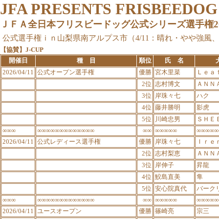
JFA PRESENTS FRISBEEDO
ＪＦＡ全日本フリスビードッグ公式シリーズ選手権2025
公式選手権ｉｎ山梨県南アルプス市（4/11：晴れ・やや強風、
【協賛】J-CUP
開催日
種 目
順位
氏 名
2026/04/11
公式オープン選手権
優勝
宮木里菜
Ｌｅａ
2位
志村博文
ＡＮＮ
3位
岸珠々七
ハク
4位
藤井勝明
影虎
5位
川崎忠男
ＳＨＥ
∞∞∞
∞∞∞∞∞∞∞∞∞∞∞∞∞
∞∞
∞∞∞∞∞
∞∞∞∞∞
2026/04/11
公式レディース選手権
優勝
岸珠々七
Ｉｒｅ
2位
志村梨恵
ＡＮＮ
3位
岸伸子
昇龍
4位
鮫島直美
隼
5位
安心院真代
バーク
∞∞∞
∞∞∞∞∞∞∞∞∞∞∞∞∞
∞∞
∞∞∞∞∞
∞∞∞∞∞
2026/04/11
ユースオープン
優勝
篠崎亮
宗三