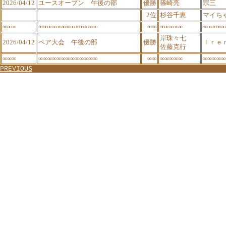
2026/04/12
ユースオープン 午後の部
優勝
篠崎亮
宗三
2位
杉谷千恵
マイち
∞∞∞
∞∞∞∞∞∞∞∞∞∞∞∞∞
∞∞
∞∞∞∞∞
∞∞∞∞∞
岸珠々七
2026/04/12
ペア大会 午後の部
優勝
Ｉｒｅ
佐藤克行
∞∞∞
∞∞∞∞∞∞∞∞∞∞∞∞∞
∞∞
∞∞∞∞∞
∞∞∞∞∞
PREVIOUS