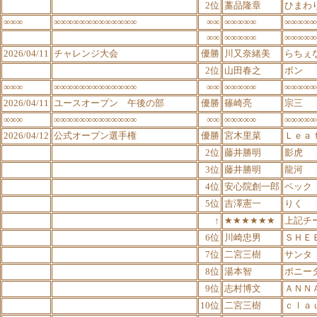
2位
藁品隆章
ひまわ
∞∞∞
∞∞∞∞∞∞∞∞∞∞∞∞∞
∞∞
∞∞∞∞∞
∞∞∞∞∞
∞∞
∞∞∞∞∞
∞∞∞∞∞
2026/04/11
チャレンジ大会
優勝
川又奈緒美
らちぇ
2位
山田春之
ボン
∞∞∞
∞∞∞∞∞∞∞∞∞∞∞∞∞
∞∞
∞∞∞∞∞
∞∞∞∞∞
2026/04/11
ユースオープン 午後の部
優勝
篠崎亮
宗三
∞∞∞
∞∞∞∞∞∞∞∞∞∞∞∞∞
∞∞
∞∞∞∞∞
∞∞∞∞∞
2026/04/12
公式オープン選手権
優勝
宮木里菜
Ｌｅａ
2位
藤井勝明
影虎
3位
藤井勝明
龍河
4位
安心院創一郎
ベック
5位
吉澤憲一
りく
↑
★★★★★★
上記チ
6位
川崎忠男
ＳＨＥ
7位
二宮三樹
サンタ
8位
湯本智
ボニー
9位
志村博文
ＡＮＮ
10位
二宮三樹
ｃｌａ