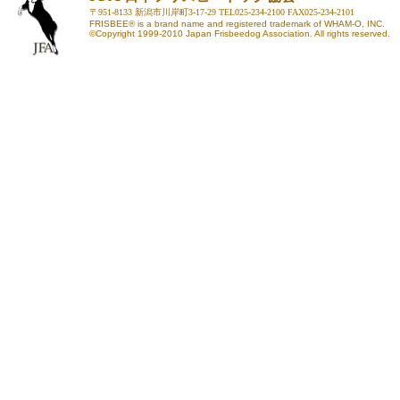
〒951-8133 新潟市川岸町3-17-29 TEL025-234-2100 FAX025-234-2101
FRISBEE® is a brand name and registered trademark of WHAM-O, INC.
©Copyright 1999-2010 Japan Frisbeedog Association. All rights reserved.