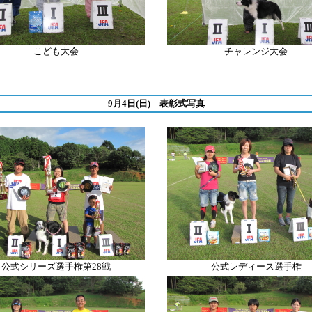
こども大会
チャレンジ大会
9月4日(日) 表彰式写真
公式シリーズ選手権第28戦
公式レディース選手権