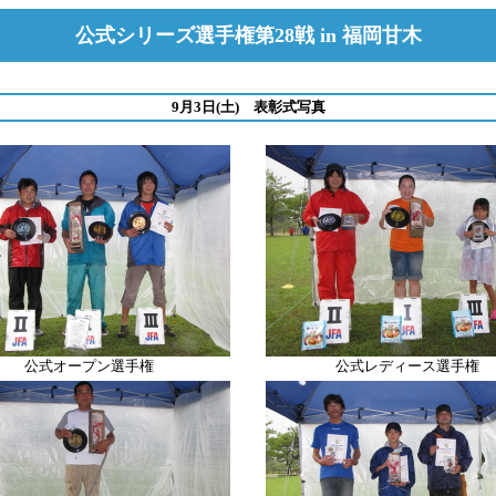
公式シリーズ選手権第28戦 in 福岡甘木
9月3日(土) 表彰式写真
公式オープン選手権
公式レディース選手権