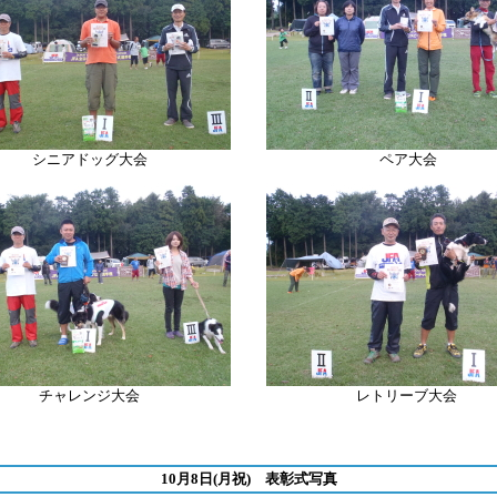
シニアドッグ大会
ペア大会
チャレンジ大会
レトリーブ
大会
10月8日(月祝) 表彰式写真