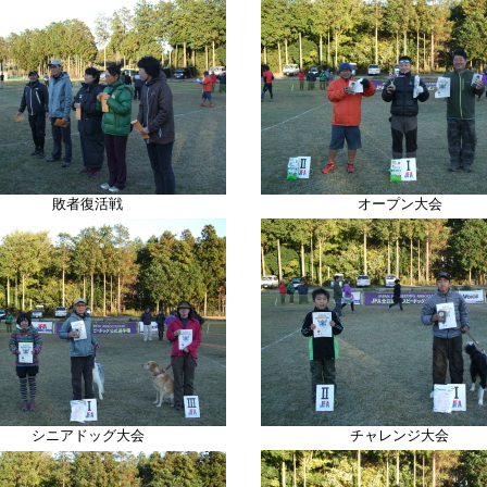
敗者復活戦
オープン大会
シニアドッグ大会
チャレンジ大会