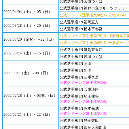
公式選手権 IN 茨城つくば
公式選手権 IN 神戸市立フルーツフラワ
2009/04/04（土）～05（日）
公式シリーズ選手権第9戦 IN 宮城SUGO
公式選手権 IN 福岡直方
2009/03/28（土）～29（日）
公式選手権 IN 栃木宇都宮
公式シリーズ選手権第7戦 IN 播磨科学公
2009/03/20（金祝）～22（日）
公式シリーズ選手権第8戦 IN 千葉ポート
公式選手権 IN 滋賀東近江
2009/03/14（土）～15（日）
公式選手権 IN 茨城つくば
公式選手権 IN 岡山
公式選手権 IN 新潟
2009/03/7（土）～08（日）
公式選手権 IN 三重久居
公式クイーンズ選手権第6戦
公式選手権 IN 兵庫淡路
2009/02/28（土）～03/01（日）
公式選手権 IN 埼玉熊谷
公式クイーンズ選手権第5戦
公式選手権 IN 熊本菊池
公式クイーンズ選手権第4戦
2009/02/21（土）～22（日）
公式選手権 IN 静岡磐田
公式選手権 IN 奈良大和郡山