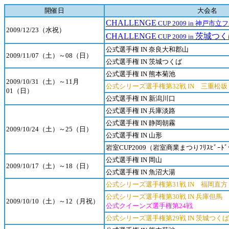
開催日
大会名
CHALLENGE
CUP 2009 in 神戸
2009/12/23（水祝）
CHALLENGE
茨城つく
CUP 2009 in
公式選手権 IN 奈良大和郡山
2009/11/07（土）～08（日）
公式選手権 IN 茨城つくば
公式選手権 IN 熊本菊池
2009/10/31（土）～11月
公式シリーズ選手権第32戦 IN 三重松坂
01（日）
公式選手権 IN 新潟川口
公式選手権 IN 兵庫淡路
公式選手権 IN 静岡朝霧
2009/10/24（土）～25（日）
公式選手権 IN 山形
岩室CUP2009（岩室商業まつりﾌﾘｽﾋﾞｰﾄ
公式選手権 IN 岡山
2009/10/17（土）～18（日）
公式選手権 IN 魚沼大湯
公式シリーズ選手権第31戦 IN 福岡直方
公式シリーズ選手権第30戦 IN 兵庫但馬
2009/10/10（土）～12（月祝）
公式クイーンズ選手権第24戦
公式シリーズ選手権第29戦 IN 茨城つくば