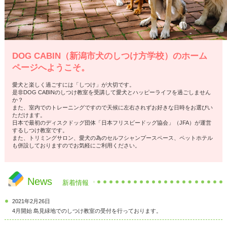
DOG CABIN（新潟市犬のしつけ方学校）のホーム
ページへようこそ。
愛犬と楽しく過ごすには「しつけ」が大切です。
是非DOG CABINのしつけ教室を受講して愛犬とハッピーライフを過ごしません
か？
また、室内でのトレーニングですので天候に左右されずお好きな日時をお選びい
ただけます。
日本で最初のディスクドッグ団体「日本フリスビードッグ協会」（JFA）が運営
するしつけ教室です。
また、トリミングサロン、愛犬の為のセルフシャンプースペース、ペットホテル
も併設しておりますのでお気軽にご利用ください。
News
新着情報
2021年2月26日
4月開始 島見緑地でのしつけ教室の受付を行っております。