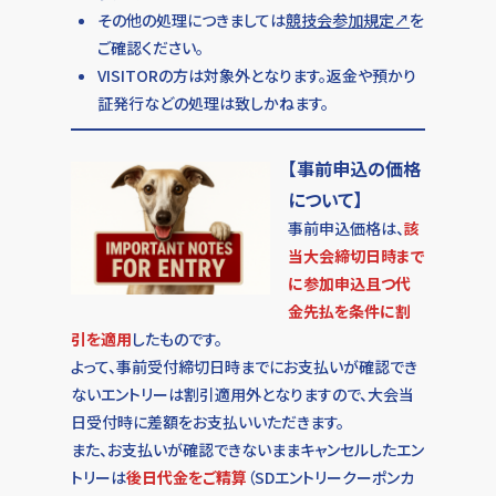
その他の処理につきましては
競技会参加規定↗
を
ご確認ください。
VISITORの方は対象外となります。返金や預かり
証発行などの処理は致しかねます。
【
事前申込の価格
について
】
事前申込価格は、
該
当大会締切日時まで
に参加申込且つ代
金先払を条件に割
引を適用
したものです。
よって、事前受付締切日時までにお支払いが確認でき
ないエントリーは割引適用外となりますので、大会当
日受付時に差額をお支払いいただきます。
また、お支払いが確認できないままキャンセルしたエン
025.280.1256
トリーは
後日代金をご精算
（SDエントリークーポンカ
お問い合わせ