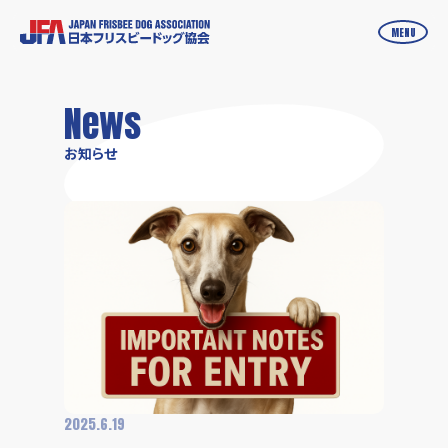
MENU
お知らせ
受付中の大会
News
年間スケジュール
大会結果
お知らせ
大会エントリー
入会のご案内
JFAアーカイブ
競技ルール・参加費
オンラインショップ
JFAについて
会員限定ショップ
犬のしつけ方学校
2025.6.19