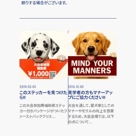
断りする場合がございます。
2026.03.03
2014.01.06
このステッカーを見つけた
見学者の方もマナーアッ
ら!!
プにご協力ください!!
この大会参加費補助券ステッ
大会を通して、愛犬家としての
カー付きパッケージがついたフ
マナーやモラルの向上を啓蒙
ァーストバックフリス...
するため、大会会場では、以下
の点について...