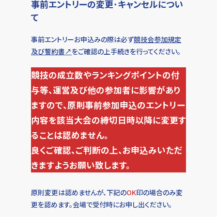
事前エントリーの変更･キャンセルについ
JFA統括本部
JFA統括本部
て
JFA九州
JFA九州
事前エントリーお申込みの際は必ず
競技会参加規定
及び誓約書↗
をご確認の上手続きを行ってください。
競技の成立数やランキングポイントの付
与等、運営及び他の参加者に影響があり
ますので、原則事前参加申込のエントリー
内容を該当大会の締切日時以降に変更す
ることは認めません。
良くご確認、ご判断の上、お申込みいただ
きますようお願い致します。
原則変更は認めませんが、下記の
OK
印の場合のみ変
更を認めます。会場で受付時にお申し出ください。